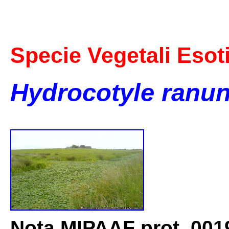
Specie Vegetali Esot
Hydrocotyle ranu
Nota MIPAAF prot. 001